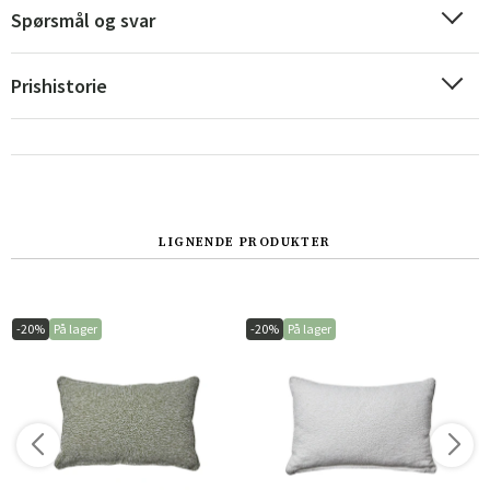
Spørsmål og svar
Prishistorie
LIGNENDE PRODUKTER
Sverige
Danmark
Norge
Suomi
-20%
På lager
-20%
På lager