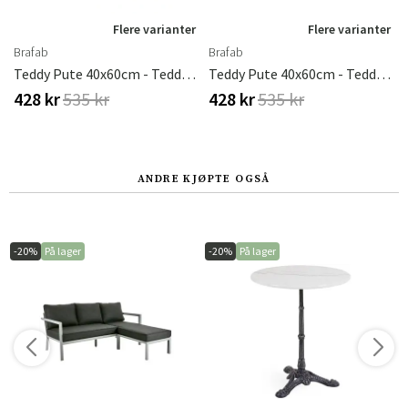
r
Flere varianter
Flere varianter
Brafab
Brafab
ce
Teddy Pute 40x60cm - Teddy Verde
Teddy Pute 40x60cm - Teddy Rice
428 kr
535 kr
428 kr
535 kr
ANDRE KJØPTE OGSÅ
-20%
På lager
-20%
På lager