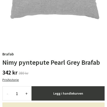
Brafab
Nimy pyntepute Pearl Grey Brafab
342 kr
380 kr
Prishistorie
-
+
Legg i handlekurven