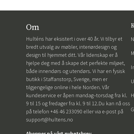
Serveringsvogner
Hammockputer
Bordplater
Vedlikehold og oppbevaring
Soveromsmøbler
Kunstige planter
Matgrupper
Vertinnegaver
Bordunderstell
Om
K
Oppbevaringsboks
Sengegavler
Blomsterkranser
Putevesker
Snittblomster & grener
Hulténs har eksistert i over 40 år. Vi tilbyr et
N
Oljer og farge
Blomstrende potte- &
bredt utvalg av møbler, interiørdesign og
hengeplanter
Impregnering
M
design til hjemmet ditt. Vår lidenskap er å
Grønne potte- & hengeplanter
Rengjøringsmiddel
hjelpe deg med å skape det perfekte miljøet,
Trær
Redskapsskjul
I
både innendørs og utendørs. Vi har en fysisk
Dekorasjon & tilbehør
Reservedeler
butikk i Staffanstorp, Sverige, men er
U
Juletrær
tilgjengelige online i hele Norden. Vår
kundeservice er åpen mandag–torsdag fra kl.
H
9 til 15 og fredager fra kl. 9 til 12.Du kan nå oss
G
på telefon +46 46 233090 eller via e-post på
support@hultens.no
Abonner på vårt nyhetsbrev