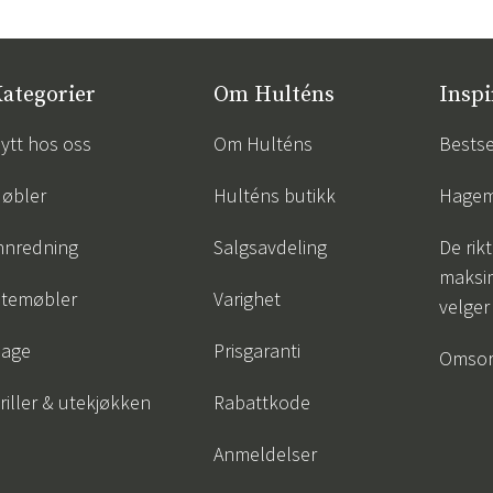
Hengestoler
Baderomstepp
Vedlikeholdsprodukter
Småoppbevaring
Baderomsinn
ategorier
Om Hulténs
Inspi
ytt hos oss
Om Hulténs
Bestse
øbler
Hulténs butikk
Hagem
Sverige
Danmark
nnredning
Salgsavdeling
De rik
Norge
Suomi
maksim
temøbler
Varighet
velger
age
Prisgaranti
Omsor
riller & utekjøkken
Rabattkode
Anmeldelser