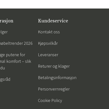
er
Hageredskaper
Gangmøbler
redning
rasjon
Kundeservice
lger
Kontakt oss
øbeltrender 2026
Kjøpsvilkår
tige putene for
Leveranser
al komfort – slik
Returer og klager
 du
Betalingsinformasjon
gsråd
Personvernregler
Cookie Policy