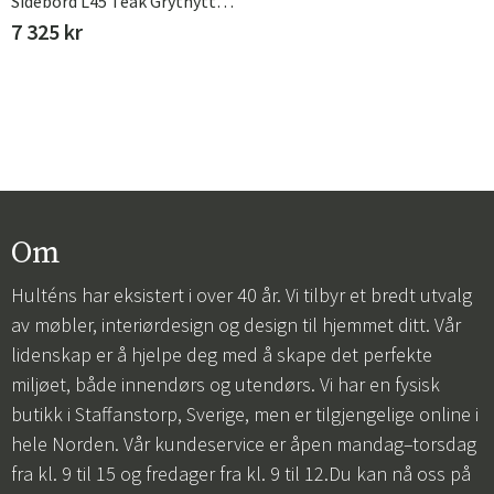
Sidebord L45 Teak Grythyttan Stålmöbler
7 325 kr
Om
Hulténs har eksistert i over 40 år. Vi tilbyr et bredt utvalg
av møbler, interiørdesign og design til hjemmet ditt. Vår
lidenskap er å hjelpe deg med å skape det perfekte
miljøet, både innendørs og utendørs. Vi har en fysisk
butikk i Staffanstorp, Sverige, men er tilgjengelige online i
hele Norden. Vår kundeservice er åpen mandag–torsdag
fra kl. 9 til 15 og fredager fra kl. 9 til 12.Du kan nå oss på