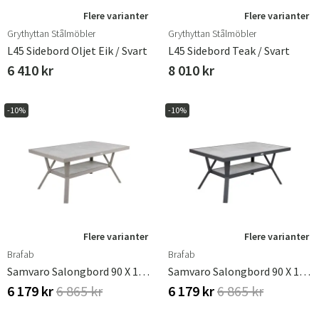
Flere varianter
Flere varianter
Grythyttan Stålmöbler
Grythyttan Stålmöbler
L45 Sidebord Oljet Eik / Svart
L45 Sidebord Teak / Svart
6 410 kr
8 010 kr
-10%
-10%
Flere varianter
Flere varianter
Brafab
Brafab
Samvaro Salongbord 90 X 140 Cm Kaki Brafab
Samvaro Salongbord 90 X 140 Cm Antrasitt/grå Brafab
6 179 kr
6 865 kr
6 179 kr
6 865 kr