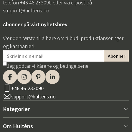
telefon +46 46 233090 eller via e-post på
support@hultens.no
Abonner på vårt nyhetsbrev
Vær den første til å høre om tilbud, produktlanseringer
og kampanjer!
Jeg godtar
vilkårene og betingelsene
+46 46-233090
support@hultens.no
Kategorier
Nytt hos oss
Om Hulténs