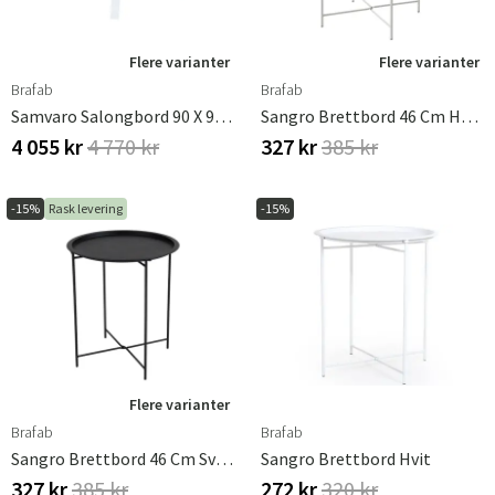
Flere varianter
Flere varianter
Brafab
Brafab
Samvaro Salongbord 90 X 90 Cm Hvit Brafab
Sangro Brettbord 46 Cm Hvit Brafab
4 055 kr
4 770 kr
327 kr
385 kr
-15%
Rask levering
-15%
Sverige
Danmark
Norge
Suomi
Flere varianter
Brafab
Brafab
Sangro Brettbord 46 Cm Svart Brafab
Sangro Brettbord Hvit
327 kr
385 kr
272 kr
320 kr