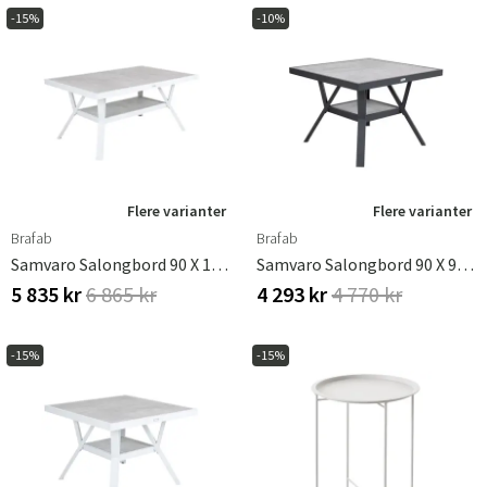
-15%
-10%
Flere varianter
Flere varianter
Brafab
Brafab
Samvaro Salongbord 90 X 140 Cm Hvit/grå Brafab
Samvaro Salongbord 90 X 90 Cm Antrasitt Brafab
5 835 kr
6 865 kr
4 293 kr
4 770 kr
-15%
-15%