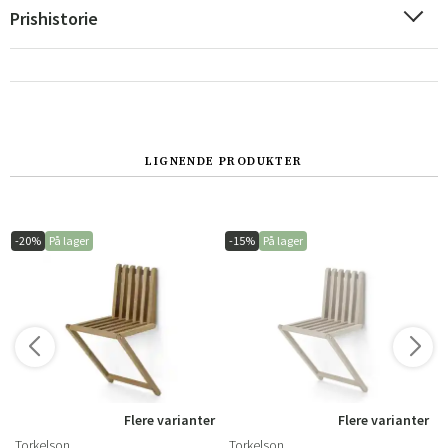
Prishistorie
LIGNENDE PRODUKTER
Sverige
Danmark
-20%
På lager
-15%
På lager
Norge
Suomi
r
Flere varianter
Flere varianter
Torkelson
Torkelson