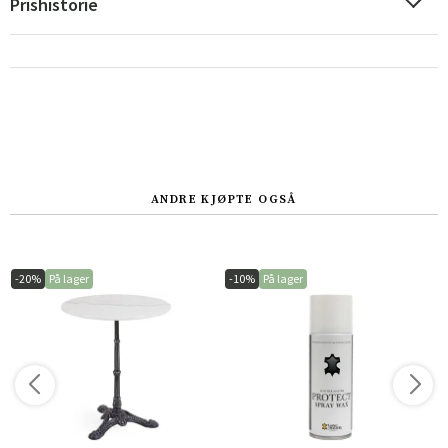
Prishistorie
Sverige
Danmark
Norge
Suomi
ANDRE KJØPTE OGSÅ
-20%
På lager
-10%
På lager