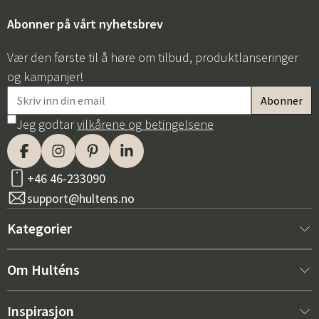
Abonner på vårt nyhetsbrev
Vær den første til å høre om tilbud, produktlanseringer
og kampanjer!
Jeg godtar
vilkårene og betingelsene
Sverige
Danmark
Norge
Suomi
+46 46-233090
support@hultens.no
Kategorier
Nytt hos oss
Om Hulténs
Møbler
Om Hulténs
Inspirasjon