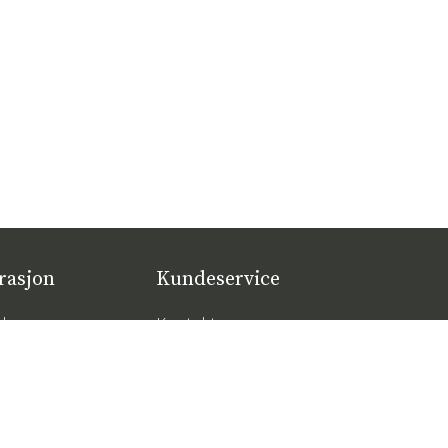
rasjon
Kundeservice
lger
Kontakt oss
øbeltrender 2026
Kjøpsvilkår
tige putene for
Leveranser
al komfort – slik