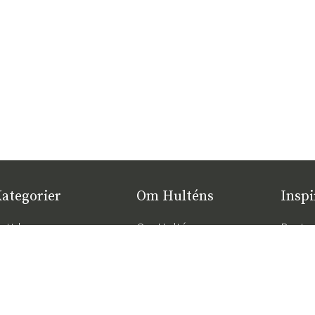
ategorier
Om Hulténs
Inspi
ytt hos oss
Om Hulténs
Bestse
øbler
Hulténs butikk
Hagem
nnredning
Salgsavdeling
De rik
maksim