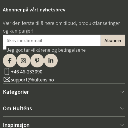
Abonner på vårt nyhetsbrev
Vær den første til å høre om tilbud, produktlanseringer
og kampanjer!
Jeg godtar
vilkårene og betingelsene
Sverige
Danmark
Norge
Suomi
+46 46-233090
support@hultens.no
Kategorier
Nytt hos oss
Om Hulténs
Møbler
Om Hulténs
Inspirasjon