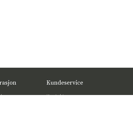
rasjon
Kundeservice
lger
Kontakt oss
øbeltrender 2026
Kjøpsvilkår
tige putene for
Leveranser
al komfort – slik