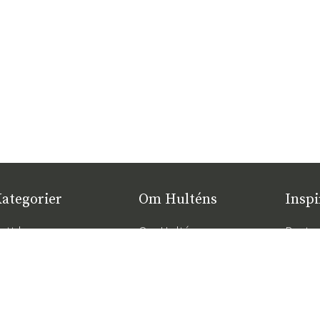
ategorier
Om Hulténs
Inspi
ytt hos oss
Om Hulténs
Bestse
øbler
Hulténs butikk
Hagem
nnredning
Salgsavdeling
De rik
maksim