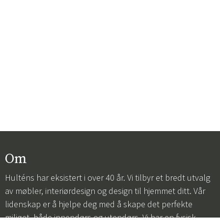
Om
Hulténs har eksistert i over 40 år. Vi tilbyr et bredt utvalg
av møbler, interiørdesign og design til hjemmet ditt. Vår
lidenskap er å hjelpe deg med å skape det perfekte
miljøet, både innendørs og utendørs. Vi har en fysisk