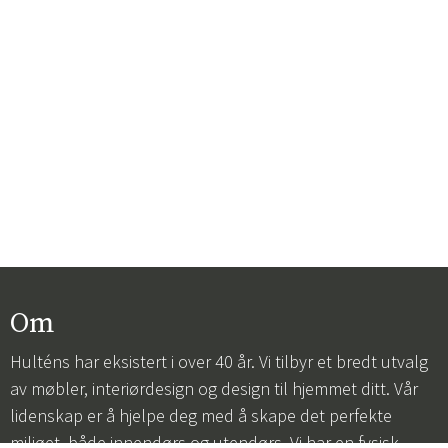
Om
Hulténs har eksistert i over 40 år. Vi tilbyr et bredt utvalg
av møbler, interiørdesign og design til hjemmet ditt. Vår
lidenskap er å hjelpe deg med å skape det perfekte
miljøet, både innendørs og utendørs. Vi har en fysisk