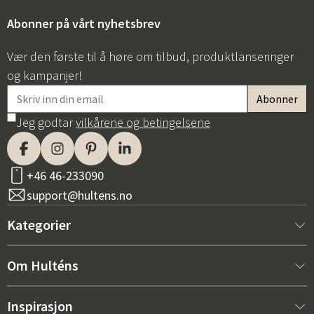
Abonner på vårt nyhetsbrev
Vær den første til å høre om tilbud, produktlanseringer
og kampanjer!
Jeg godtar
vilkårene og betingelsene
Sverige
Danmark
Norge
Suomi
+46 46-233090
support@hultens.no
Kategorier
Nytt hos oss
Om Hulténs
Møbler
Om Hulténs
Inspirasjon