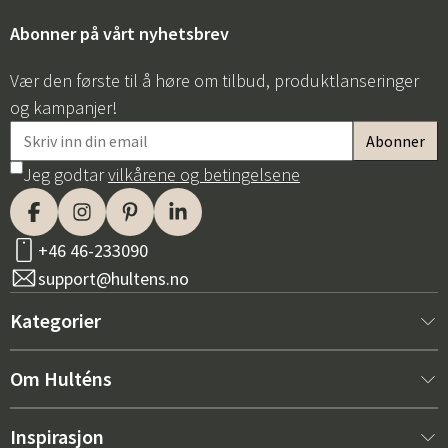
Abonner på vårt nyhetsbrev
Vær den første til å høre om tilbud, produktlanseringer
og kampanjer!
Jeg godtar
vilkårene og betingelsene
Sverige
Danmark
Norge
Suomi
+46 46-233090
support@hultens.no
Kategorier
Nytt hos oss
Om Hulténs
Møbler
Om Hulténs
Inspirasjon