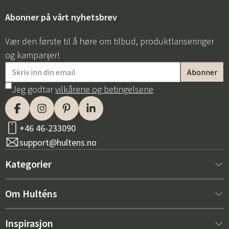
Abonner på vårt nyhetsbrev
Vær den første til å høre om tilbud, produktlanseringer
og kampanjer!
Jeg godtar
vilkårene og betingelsene
Sverige
Danmark
Norge
Suomi
+46 46-233090
support@hultens.no
Kategorier
Nytt hos oss
Om Hulténs
Møbler
Om Hulténs
Inspirasjon